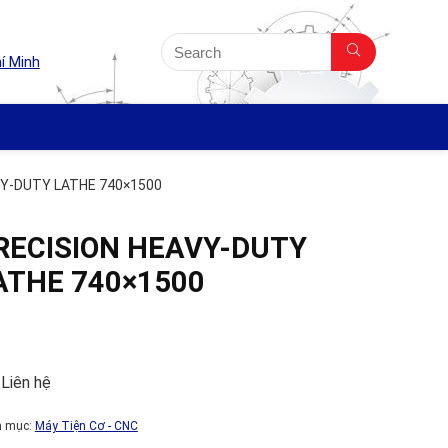
í Minh
VY-DUTY LATHE 740×1500
RECISION HEAVY-DUTY
ATHE 740×1500
 Liên hệ
h mục:
Máy Tiện Cơ - CNC