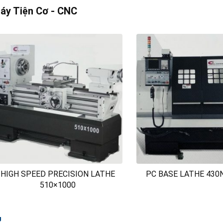
áy Tiện Cơ - CNC
HIGH SPEED PRECISION LATHE
PC BASE LATHE 430N
510×1000