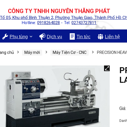
CÔNG TY TNHH NGUYÊN THĂNG PHÁT
 Tổ 05, Khu phố Bình Thuận 2, Phường Thuận Giao, Thành Phố Hồ Ch
Hotline:
0918264028
- Tel:
02743727811
Phụ tùng
Dịch vụ
Tin tức
Liên hệ
ang chủ
Máy mới
Máy Tiện Cơ - CNC
PRECISION HEA
P
L
Giá:
Dan