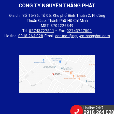
CÔNG TY NGUYÊN THĂNG PHÁT
Địa chỉ: Số T5/36, Tổ 05, Khu phố Bình Thuận 2, Phường
Thuận Giao, Thành Phố Hồ Chí Minh
MST: 3702226349
Tel:
02743727811
– Fax:
02743727809
Hotline:
0918 264 028
Email:
contact@nguyenthangphat.com
Hotline 24/7
0918 264 028