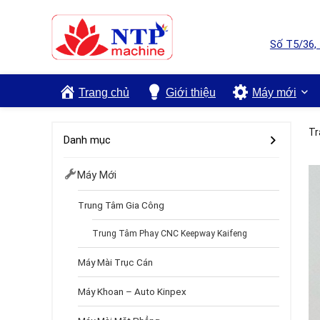
Số T5/36,
Trang chủ
Giới thiệu
Máy mới
Tr
Danh mục
Máy Mới
Trung Tâm Gia Công
Trung Tâm Phay CNC Keepway Kaifeng
Máy Mài Trục Cán
Máy Khoan – Auto Kinpex