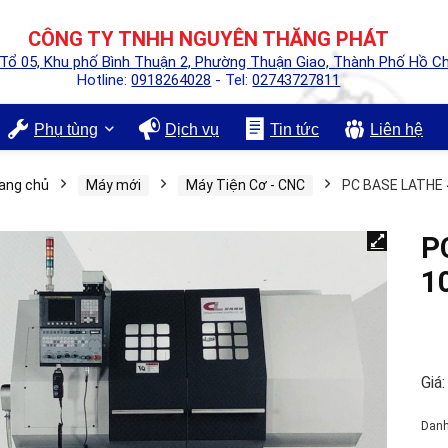
CÔNG TY TNHH NGUYÊN THĂNG PHÁT
 Tổ 05, Khu phố Bình Thuận 2, Phường Thuận Giao, Thành Phố Hồ Ch
Hotline:
0918264028
- Tel:
02743727811
Phụ tùng
Dịch vụ
Tin tức
Liên hệ
ang chủ
Máy mới
Máy Tiện Cơ - CNC
PC BASE LATHE 
P
1
Giá:
Dan