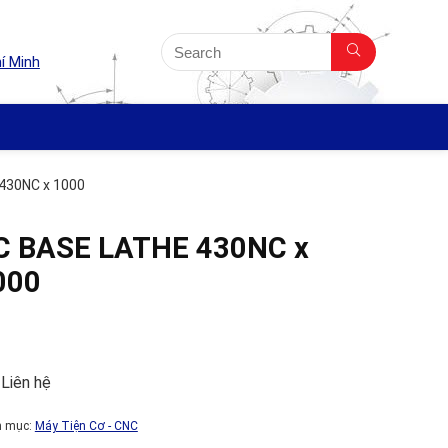
í Minh
430NC x 1000
C BASE LATHE 430NC x
000
 Liên hệ
h mục:
Máy Tiện Cơ - CNC