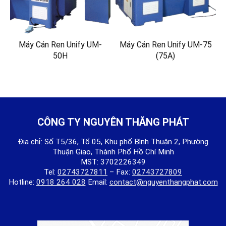
Máy Cán Ren Unify UM-
Máy Cán Ren Unify UM-75
50H
(75A)
CÔNG TY NGUYÊN THĂNG PHÁT
Địa chỉ: Số T5/36, Tổ 05, Khu phố Bình Thuận 2, Phường
Thuận Giao, Thành Phố Hồ Chí Minh
MST: 3702226349
Tel:
02743727811
– Fax:
02743727809
Hotline:
0918 264 028
Email:
contact@nguyenthangphat.com