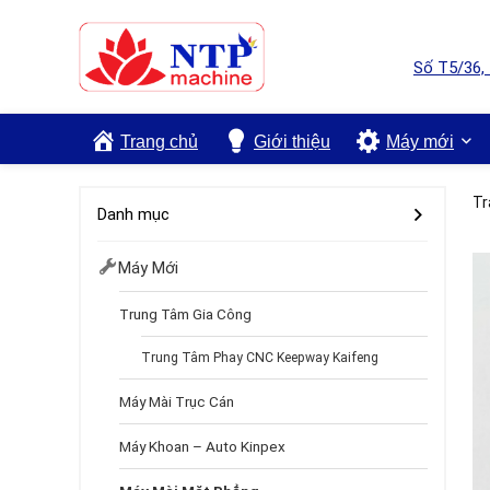
Số T5/36,
Trang chủ
Giới thiệu
Máy mới
Tr
Danh mục
Máy Mới
Trung Tâm Gia Công
Trung Tâm Phay CNC Keepway Kaifeng
Máy Mài Trục Cán
Máy Khoan – Auto Kinpex