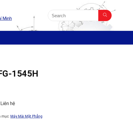
í Minh
FG-1545H
 Liên hệ
h mục:
Máy Mài Mặt Phẳng