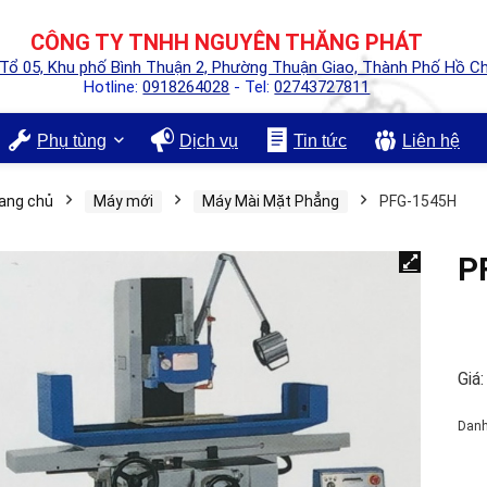
CÔNG TY TNHH NGUYÊN THĂNG PHÁT
 Tổ 05, Khu phố Bình Thuận 2, Phường Thuận Giao, Thành Phố Hồ Ch
Hotline:
0918264028
- Tel:
02743727811
Phụ tùng
Dịch vụ
Tin tức
Liên hệ
ang chủ
Máy mới
Máy Mài Mặt Phẳng
PFG-1545H
P
Giá:
Dan