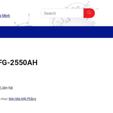
í Minh
FG-2550AH
 Liên hệ
h mục:
Máy Mài Mặt Phẳng