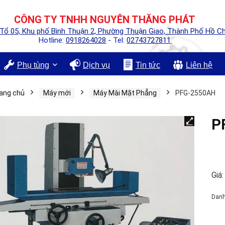
CÔNG TY TNHH NGUYÊN THĂNG PHÁT
 Tổ 05, Khu phố Bình Thuận 2, Phường Thuận Giao, Thành Phố Hồ Ch
Hotline:
0918264028
- Tel:
02743727811
Phụ tùng
Dịch vụ
Tin tức
Liên hệ
ang chủ
Máy mới
Máy Mài Mặt Phẳng
PFG-2550AH
P
Giá:
Dan