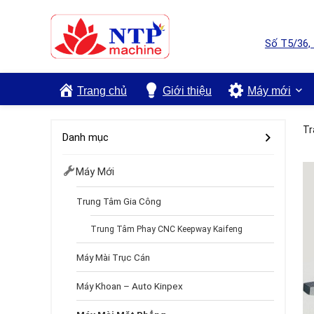
Số T5/36,
Trang chủ
Giới thiệu
Máy mới
Tr
Danh mục
Máy Mới
Trung Tâm Gia Công
Trung Tâm Phay CNC Keepway Kaifeng
Máy Mài Trục Cán
Máy Khoan – Auto Kinpex