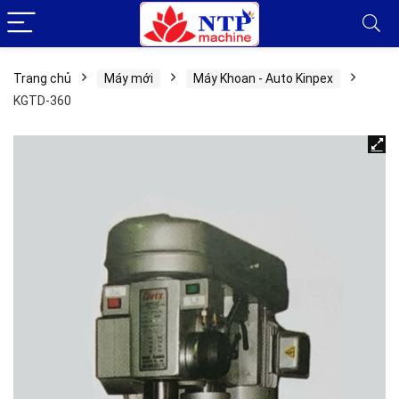
Trang chủ
Máy mới
Máy Khoan - Auto Kinpex
KGTD-360