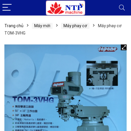
Trang chủ
Máy mới
Máy phay cơ
Máy phay cơ
TOM-3VHG