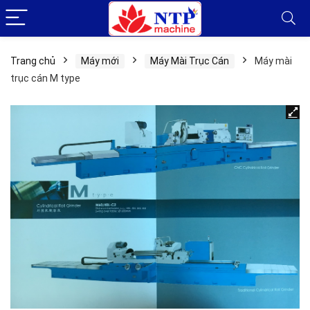
Trang chủ
Máy mới
Máy Mài Trục Cán
Máy mài
trục cán M type