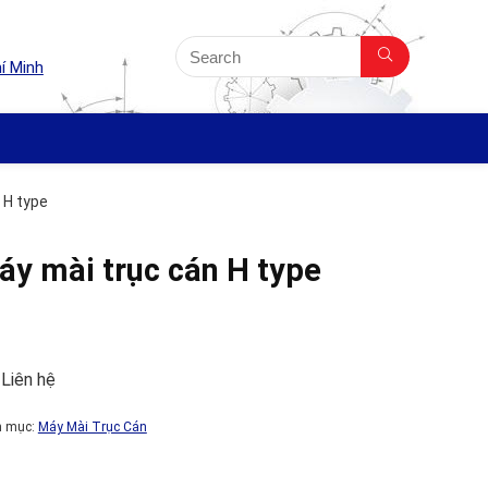
í Minh
 H type
áy mài trục cán H type
 Liên hệ
h mục:
Máy Mài Trục Cán