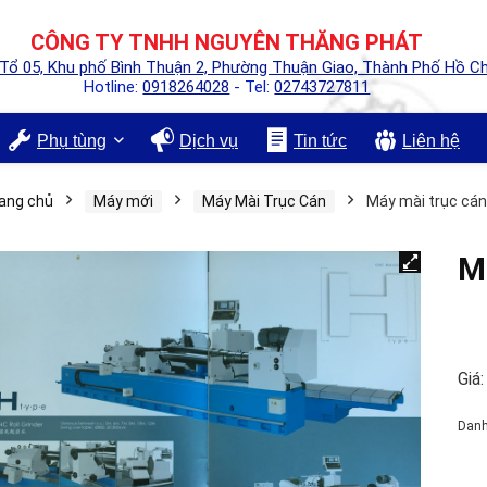
CÔNG TY TNHH NGUYÊN THĂNG PHÁT
 Tổ 05, Khu phố Bình Thuận 2, Phường Thuận Giao, Thành Phố Hồ Ch
Hotline:
0918264028
- Tel:
02743727811
Phụ tùng
Dịch vụ
Tin tức
Liên hệ
ang chủ
Máy mới
Máy Mài Trục Cán
Máy mài trục cán
M
Giá:
Dan