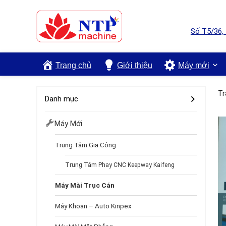
Số T5/36,
Trang chủ
Giới thiệu
Máy mới
Tr
Danh mục
Máy Mới
Trung Tâm Gia Công
Trung Tâm Phay CNC Keepway Kaifeng
Máy Mài Trục Cán
Máy Khoan – Auto Kinpex