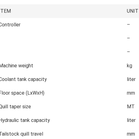
ITEM
UNIT
Controller
–
–
–
Machine weight
kg
Coolant tank capacity
liter
Floor space (LxWxH)
mm
Quill taper size
MT
Hydraulic tank capacity
liter
Tailstock quill travel
mm