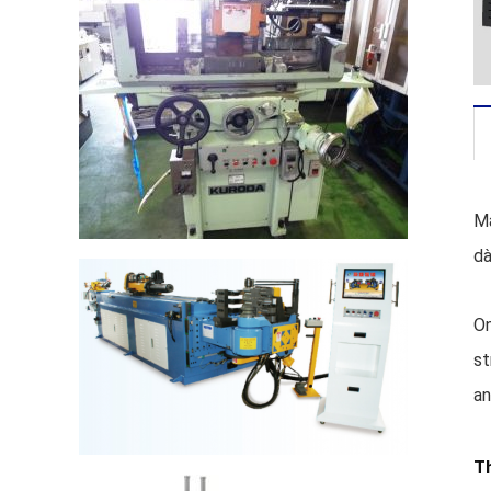
Má
dà
On
st
an
T