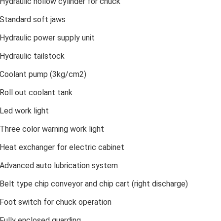
Hydraulic hollow cylinder for chuck
Standard soft jaws
Hydraulic power supply unit
Hydraulic tailstock
Coolant pump (3kg/cm2)
Roll out coolant tank
Led work light
Three color warning work light
Heat exchanger for electric cabinet
Advanced auto lubrication system
Belt type chip conveyor and chip cart (right discharge)
Foot switch for chuck operation
Fully enclosed guarding