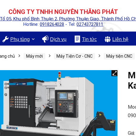
CÔNG TY TNHH NGUYÊN THĂNG PHÁT
 Tổ 05, Khu phố Bình Thuận 2, Phường Thuận Giao, Thành Phố Hồ Ch
Hotline:
0918264028
- Tel:
02743727811
Phụ tùng
Dịch vụ
Tin tức
Liên hệ
ang chủ
Máy mới
Máy Tiện Cơ - CNC
Máy tiện CNC
M
K
Mod
090
Giá: