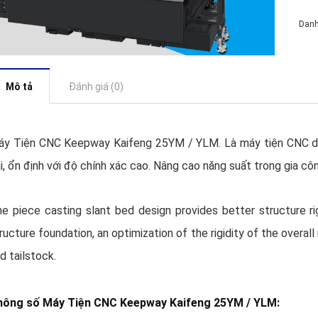
Dan
Mô tả
Đánh giá (0)
y Tiện CNC Keepway Kaifeng 25YM / YLM. Là máy tiện CNC do 
i, ổn định với độ chính xác cao. Nâng cao năng suất trong gia côn
e piece casting slant bed design provides better structure ri
ructure foundation, an optimization of the rigidity of the overal
d tailstock.
hông số Máy Tiện CNC Keepway Kaifeng 25YM / YLM: