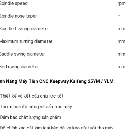
Spindle speed
rpm
Spindle nose taper
–
Spindle bearing diameter
mm
Maximum turning diameter
mm
Saddle swing diameter
mm
Bed swing diameter
mm
ính Năng Máy Tiện CNC Keepway Kaifeng 25YM / YLM:
Thiết kế và kết cấu chịu lực tốt
Tối ưu hóa độ cứng và cấu trúc máy
Đảm bảo chất lượng sản phẩm
Độ chính xác cắt kim loại kéo dài và kéo dài tuổi thọ máy