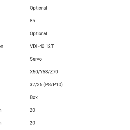
Optional
85
Optional
on
VDI-40 12T
Servo
X50/Y58/Z70
32/36 (P8/P10)
Box
n
20
n
20