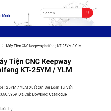
í Minh
Máy Tiện CNC Keepway Kaifeng KT-25YM / YLM
áy Tiện CNC Keepway
aifeng KT-25YM / YLM
el: 25YM / YLM Xuất xứ: Đài Loan Tư Vấn:
3.60.5959 Địa Chỉ: Dowload: Catalogue
 Liên hệ