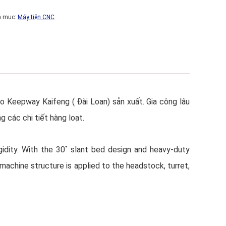
h mục:
Máy tiện CNC
Keepway Kaifeng ( Đài Loan) sản xuất. Gia công lâu
g các chi tiết hàng loạt.
gidity. With the 30˚ slant bed design and heavy-duty
l machine structure is applied to the headstock, turret,