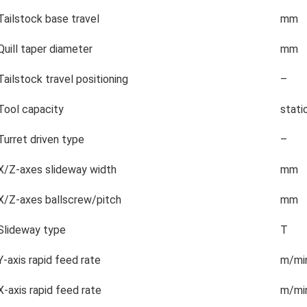
Tailstock base travel
mm
Quill taper diameter
mm
Tailstock travel positioning
–
Tool capacity
stati
Turret driven type
–
X/Z-axes slideway width
mm
X/Z-axes ballscrew/pitch
mm
Slideway type
T
Y-axis rapid feed rate
m/mi
X-axis rapid feed rate
m/mi