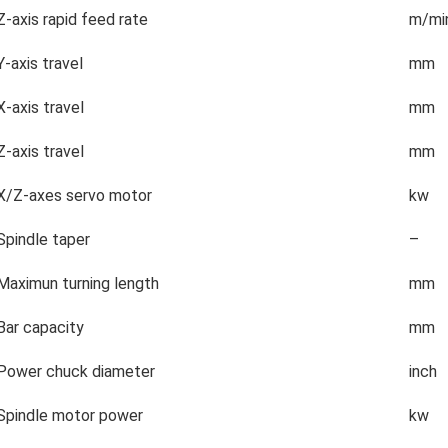
Z-axis rapid feed rate
m/mi
Y-axis travel
mm
X-axis travel
mm
Z-axis travel
mm
X/Z-axes servo motor
kw
Spindle taper
–
Maximun turning length
mm
Bar capacity
mm
Power chuck diameter
inch
Spindle motor power
kw