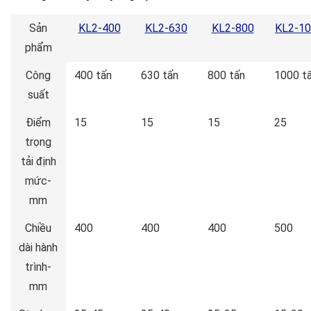
Sản
KL2-400
KL2-630
KL2-800
KL2-1
phẩm
Công
400 tấn
630 tấn
800 tấn
1000 t
suất
Điểm
15
15
15
25
trọng
tải định
mức-
mm
Chiều
400
400
400
500
dài hành
trình-
mm