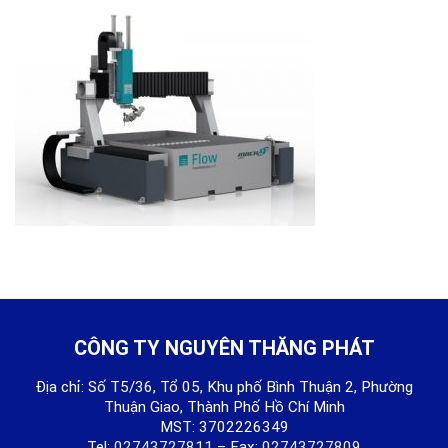
CÔNG TY NGUYÊN THĂNG PHÁT
Địa chỉ: Số T5/36, Tổ 05, Khu phố Bình Thuận 2, Phường
Thuận Giao, Thành Phố Hồ Chí Minh
MST: 3702226349
Tel:
02743727811
– Fax:
02743727809