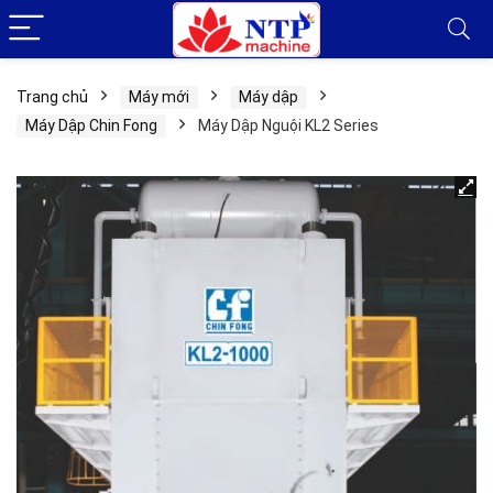
Trang chủ
Máy mới
Máy dập
Máy Dập Chin Fong
Máy Dập Nguội KL2 Series