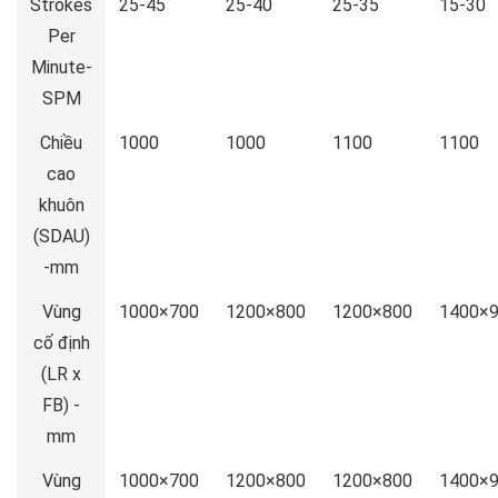
Strokes
25-45
25-40
25-35
15-30
Per
Minute-
SPM
Chiều
1000
1000
1100
1100
cao
khuôn
(SDAU)
-mm
Vùng
1000×700
1200×800
1200×800
1400×
cố định
(LR x
FB) -
mm
Vùng
1000×700
1200×800
1200×800
1400×