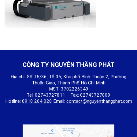
CÔNG TY NGUYÊN THĂNG PHÁT
Địa chỉ: Số T5/36, Tổ 05, Khu phố Bình Thuận 2, Phường
Thuận Giao, Thành Phố Hồ Chí Minh
MST: 3702226349
Tel:
02743727811
– Fax:
02743727809
Hotline:
0918 264 028
Email:
contact@nguyenthangphat.com