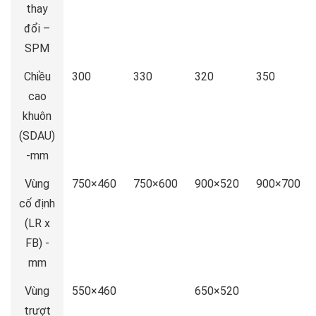
thay
đổi –
SPM
Chiều
300
330
320
350
cao
khuôn
(SDAU)
-mm
Vùng
750×460
750×600
900×520
900×700
cố định
(LR x
FB) -
mm
Vùng
550×460
650×520
trượt