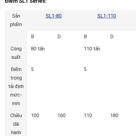
Điểm SL1 Series:
Sản
SL1-80
SL1-110
phẩm
B
D
B
D
Công
80 tấn
110 tấn
suất
Điểm
5
5
trọng
tải định
mức-
mm
Chiều
100
160
110
180
dài
hành