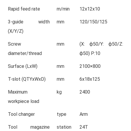
Rapid feed rate
m/min
12x12x10
3-guide width
mm
120/150/125
(X/Y/Z)
Screw
mm
(X: ϕ50/Y: ϕ50/Z:
diameter/thread
ϕ50) P:10
Surface (LxW)
mm
2100×800
T-slot (QTYxWxD)
mm
6x18x125
Maximum
kg
2400
workpiece load
Tool changer
type
Arm
Tool magazine
station
24T