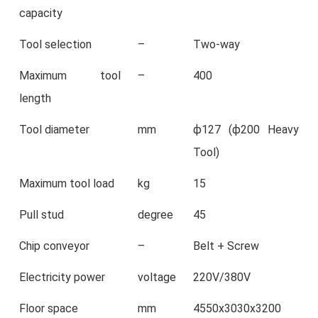
capacity
Tool selection
–
Two-way
Maximum tool
–
400
length
Tool diameter
mm
ϕ127 (ϕ200 Heavy
Tool)
Maximum tool load
kg
15
Pull stud
degree
45
Chip conveyor
–
Belt + Screw
Electricity power
voltage
220V/380V
Floor space
mm
4550x3030x3200