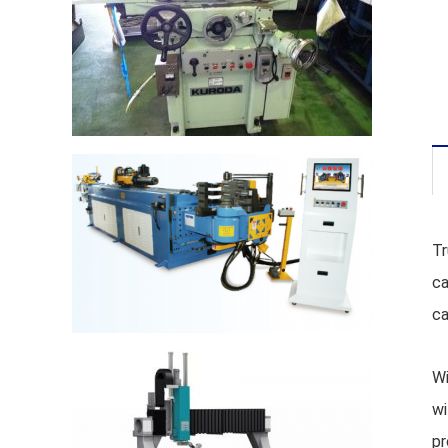
Tr
ca
ca
Wi
wi
pr