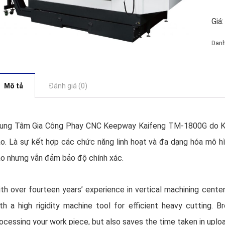
Giá:
Dan
Mô tả
Đánh giá (0)
ung Tâm Gia Công Phay CNC Keepway Kaifeng TM-1800G do Ke
o. Là sự kết hợp các chức năng linh hoạt và đa dạng hóa mô 
o nhưng vẫn đảm bảo độ chính xác.
th over fourteen years’ experience in vertical machining cente
th a high rigidity machine tool for efficient heavy cutting. B
ocessing your work piece, but also saves the time taken in uplo