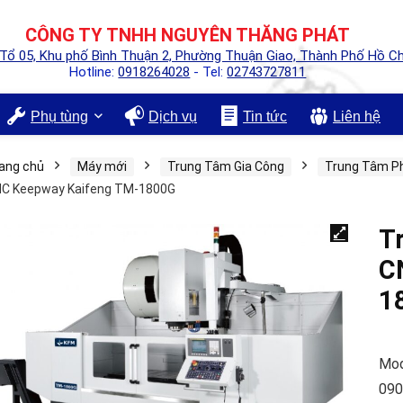
CÔNG TY TNHH NGUYÊN THĂNG PHÁT
 Tổ 05, Khu phố Bình Thuận 2, Phường Thuận Giao, Thành Phố Hồ Ch
Hotline:
0918264028
- Tel:
02743727811
Phụ tùng
Dịch vụ
Tin tức
Liên hệ
ang chủ
Máy mới
Trung Tâm Gia Công
Trung Tâm P
C Keepway Kaifeng TM-1800G
T
C
1
Mod
090