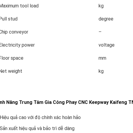
Maximum tool load
kg
Pull stud
degree
Chip conveyor
–
Electricity power
voltage
Floor space
mm
Net weight
kg
ính Năng Trung Tâm Gia Công Phay CNC Keepway Kaifeng T
Hiệu quả cao với độ chính xác hoàn hảo
Sản xuất hiệu quả và bảo trì dễ dàng