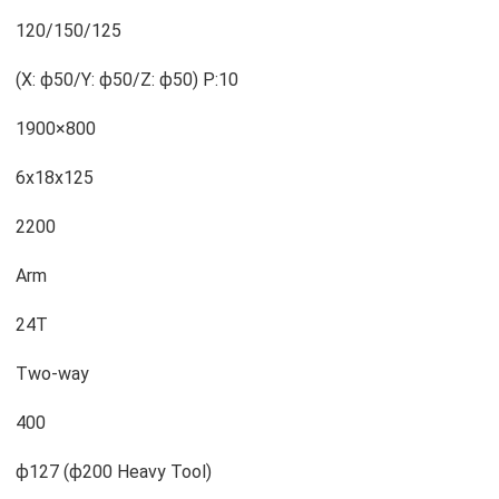
120/150/125
(X: ϕ50/Y: ϕ50/Z: ϕ50) P:10
1900×800
6x18x125
2200
Arm
24T
Two-way
400
ϕ127 (ϕ200 Heavy Tool)