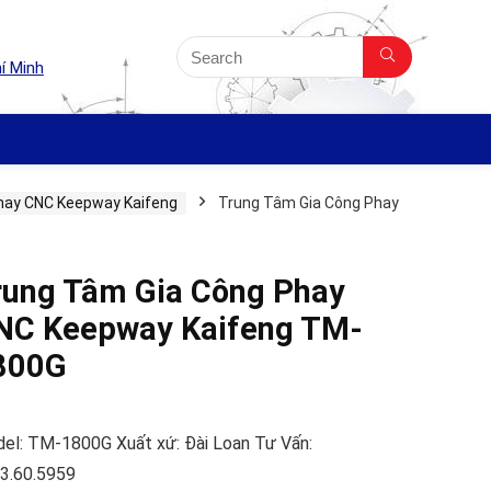
í Minh
hay CNC Keepway Kaifeng
Trung Tâm Gia Công Phay
rung Tâm Gia Công Phay
NC Keepway Kaifeng TM-
800G
el: TM-1800G Xuất xứ: Đài Loan Tư Vấn:
3.60.5959