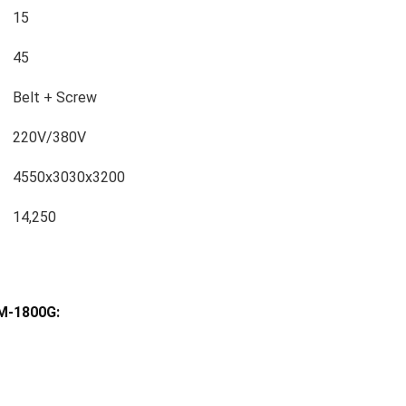
15
45
Belt + Screw
220V/380V
4550x3030x3200
14,250
M-1800G: