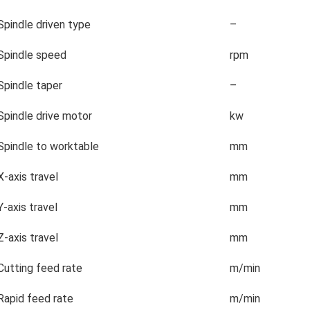
Spindle driven type
–
Spindle speed
rpm
Spindle taper
–
Spindle drive motor
kw
Spindle to worktable
mm
X-axis travel
mm
Y-axis travel
mm
Z-axis travel
mm
Cutting feed rate
m/min
Rapid feed rate
m/min