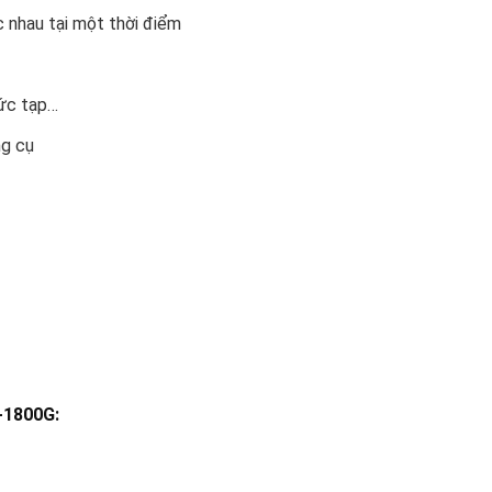
 nhau tại một thời điểm
hức tạp…
ng cụ
-1800G: