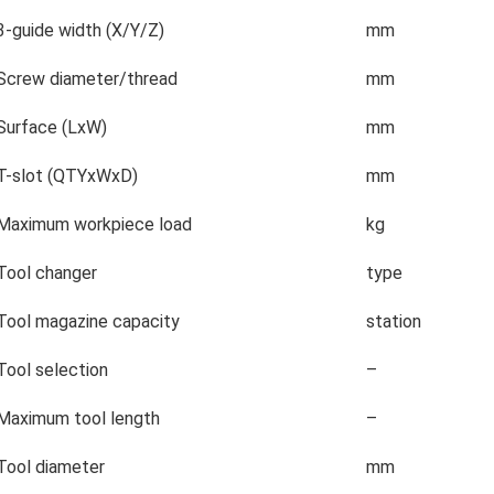
3-guide width (X/Y/Z)
mm
Screw diameter/thread
mm
Surface (LxW)
mm
T-slot (QTYxWxD)
mm
Maximum workpiece load
kg
Tool changer
type
Tool magazine capacity
station
Tool selection
–
Maximum tool length
–
Tool diameter
mm