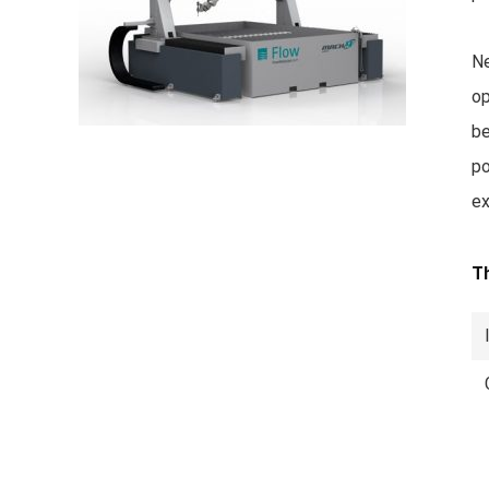
Ne
op
be
po
ex
T