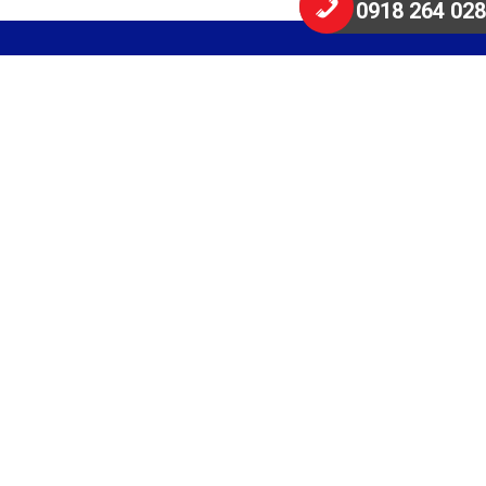
0918 264 028
CÔNG TY NGUYÊN THĂNG PHÁT
Địa chỉ: Số T5/36, Tổ 05, Khu phố Bình Thuận 2, Phường
Thuận Giao, Thành Phố Hồ Chí Minh
MST: 3702226349
Tel:
02743727811
– Fax:
02743727809
Hotline:
0918 264 028
Email:
contact@nguyenthangphat.com