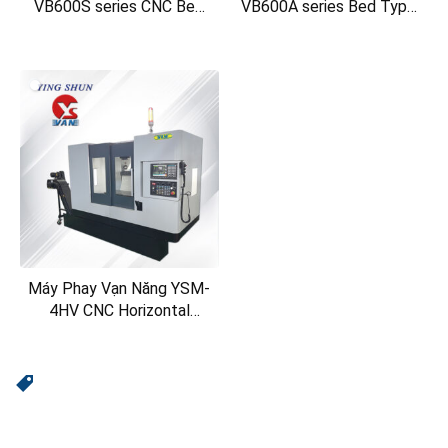
VB600S series CNC Bed
VB600A series Bed Type
Type Milling Machine
Milling Machine
Máy Phay Vạn Năng YSM-
4HV CNC Horizontal
Milling Machine