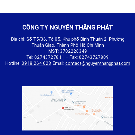
CÔNG TY NGUYÊN THĂNG PHÁT
Địa chỉ: Số T5/36, Tổ 05, Khu phố Bình Thuận 2, Phường
Thuận Giao, Thành Phố Hồ Chí Minh
MST: 3702226349
Tel:
02743727811
– Fax:
02743727809
Hotline:
0918 264 028
Email:
contact@nguyenthangphat.com