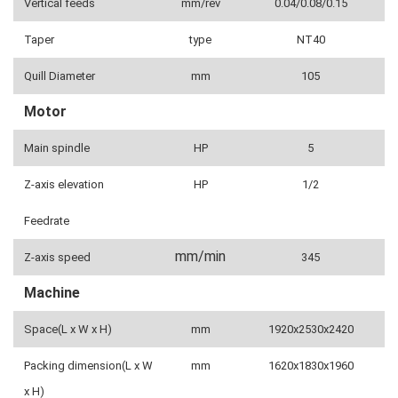
Vertical feeds
mm/rev
0.04/0.08/0.15
Taper
type
NT40
Quill Diameter
mm
105
Motor
Main spindle
HP
5
Z-axis elevation
HP
1/2
Feedrate
mm/min
Z-axis speed
345
Machine
Space(L x W x H)
mm
1920x2530x2420
Packing dimension(L x W
mm
1620x1830x1960
x H)