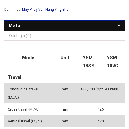
Danh mục:
Máy Phay Vạn Năng Ying Shun
Mô tả
Đánh giá (0)
Model
Unit
YSM-
YSM-
18SS
18VC
Travel
Longitudinal travel
mm
800/700 (Opt. 900/800)
(M./A.)
Cross travel (M./A.)
mm
426
Vertical travel (M./A.)
mm
470