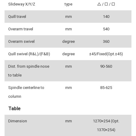
Slideway X/Y/Z
type
△ / □ / □
Quill travel
mm
140
Overarm travel
mm
540
Overarm swivel
degree
360
Quill swivel (R&L)/(F&B)
degree
±45/Fixed(Opt.±45)
Dist. from spindle nose
mm
90-560
to table
Spindle centerline to
mm
85-625
column
Table
Dimension
mm
1270×254 (Opt.
1370×254)