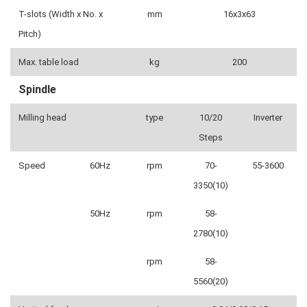
T-slots (Width x No. x
mm
16x3x63
Pitch)
Max. table load
kg
200
Spindle
Milling head
type
10/20
Inverter
Steps
Speed
60Hz
rpm
70-
55-3600
3350(10)
50Hz
rpm
58-
2780(10)
rpm
58-
5560(20)