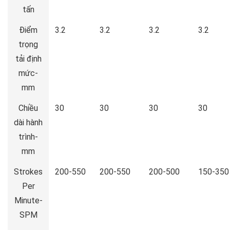
tấn
Điểm
3.2
3.2
3.2
3.2
trọng
tải định
mức-
mm
Chiều
30
30
30
30
dài hành
trình-
mm
Strokes
200-550
200-550
200-500
150-350
Per
Minute-
SPM