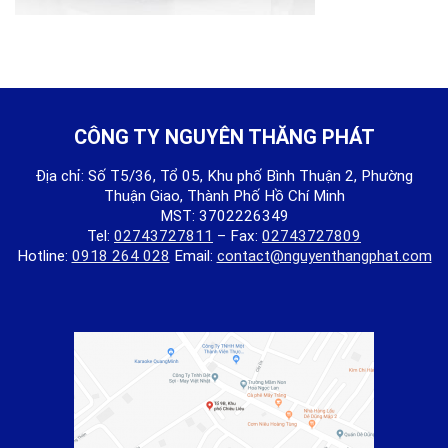
CÔNG TY NGUYÊN THĂNG PHÁT
Địa chỉ: Số T5/36, Tổ 05, Khu phố Bình Thuận 2, Phường
Thuận Giao, Thành Phố Hồ Chí Minh
MST: 3702226349
Tel:
02743727811
– Fax:
02743727809
Hotline:
0918 264 028
Email:
contact@nguyenthangphat.com