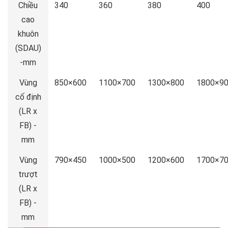
Chiều
340
360
380
400
cao
khuôn
(SDAU)
-mm
Vùng
850×600
1100×700
1300×800
1800×9
cố định
(LR x
FB) -
mm
Vùng
790×450
1000×500
1200×600
1700×7
trượt
(LR x
FB) -
mm